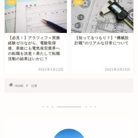
仕事
仕事
【必見！】アラフィフ＋実務
【知ってるつもり？】“機械設
経験ゼロながら、電験取得
計職”のリアルな日常について
後、果敢にも電気保安業界へ
の転職を決意！果たして転職
活動の結果はいかに？
2021年3月13日
2021年3月13日
HOME
仕事