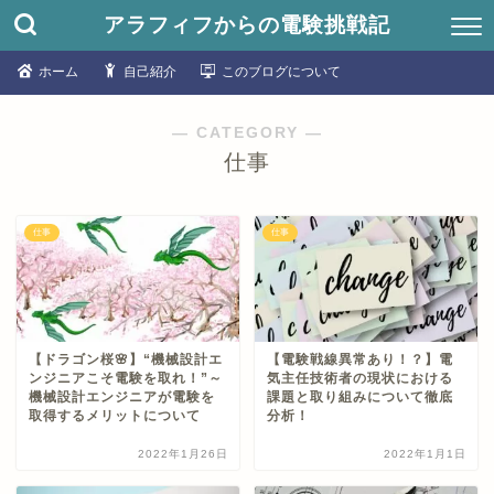
アラフィフからの電験挑戦記
ホーム
自己紹介
このブログについて
― CATEGORY ―
仕事
仕事
仕事
【ドラゴン桜🌸】“機械設計エ
【電験戦線異常あり！？】電
ンジニアこそ電験を取れ！”～
気主任技術者の現状における
機械設計エンジニアが電験を
課題と取り組みについて徹底
取得するメリットについて
分析！
2022年1月26日
2022年1月1日