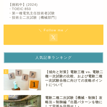
【挑戦中】(2024)
・TOEIC:850
・第一種電気主任技術者試験
・技術士二次試験［機械部門］
＼ Follow me ／
人気記事ランキング
1
【傾向と対策】電験三種 vs. 電験二
種一次試験の比較、および電験二種
一次試験合格に向けての攻略ポイン
トについて
2
電験二種二次試験【機械・制御】攻
略法～制御編『出題パターンを物に
して完答を目指せ！』