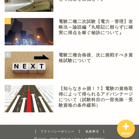
3
電験二種二次試験【電力・管理】攻
略法～論説編『丸暗記に頼らずに確
実に得点を稼ぐ秘訣について』
資格試験
4
電験三種合格後、次に挑戦すべき資
格試験について
勉強法
仕事
5
【知らなきゃ損！？】電験の資格取
得によって得られるアドバンテージ
ブログ運営
について（試験科目の一部免除・受
験資格の条件緩和）
プライバシーポリシー
免責事項
MENU