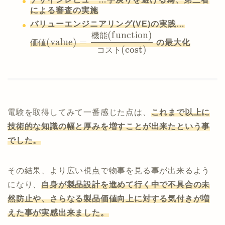
による審査の実施
バリューエンジニアリング(VE)の実践…
(
f
u
n
c
t
i
o
n
)
機
能
(
v
a
l
u
e
)
=
価
値
の最大化
(
c
o
s
t
)
コ
ス
ト
電験を取得してみて一番感じた点は、
これまで以上に
技術的な知識の幅と厚みを増すことが出来たという事
でした。
その結果、より広い視点で物事を見る事が出来るよう
になり、
自身が製品設計を進めて行く中で不具合の未
然防止や、さらなる製品価値向上に対する気付きが増
えた事が実感出来ました。