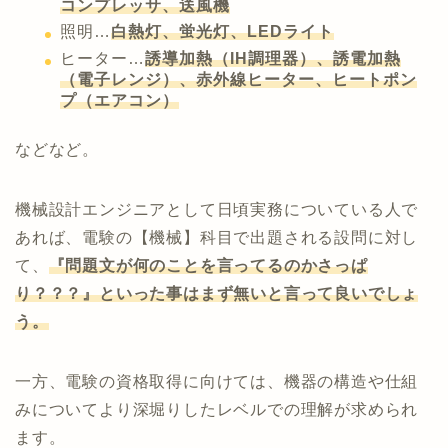
コンプレッサ、送風機
照明…
白熱灯、蛍光灯、LEDライト
ヒーター…
誘導加熱（IH調理器）、誘電加熱
（電子レンジ）、赤外線ヒーター、ヒートポン
プ（エアコン）
などなど。
機械設計エンジニアとして日頃実務についている人で
あれば、電験の【機械】科目で出題される設問に対し
て、
『問題文が何のことを言ってるのかさっぱ
り？？？』といった事はまず無いと言って良いでしょ
う。
一方、電験の資格取得に向けては、機器の構造や仕組
みについてより深堀りしたレベルでの理解が求められ
ます。