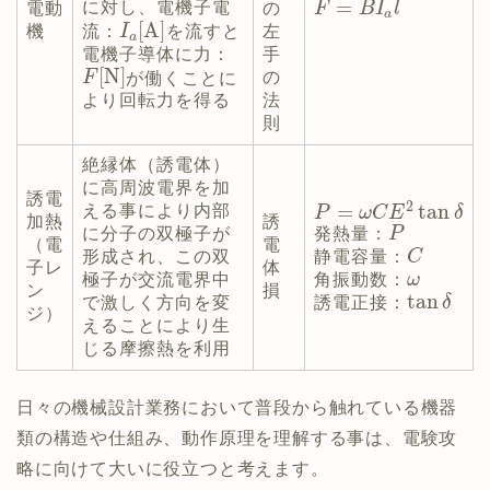
=
に対し、電機子電
電動
の
F
B
I
l
a
[
A
]
流：
I
を流すと
機
左
a
電機子導体に力：
手
[
N
]
の
F
が働くことに
法
より回転力を得る
則
絶縁体（誘電体）
に高周波電界を加
誘電
2
=
tan
える事により内部
P
ω
C
E
δ
加熱
誘
に分子の双極子が
発熱量：
P
（電
電
形成され、この双
静電容量：
C
子レ
体
極子が交流電界中
角振動数：
ω
ン
損
tan
で激しく方向を変
誘電正接：
δ
ジ）
えることにより生
じる摩擦熱を利用
日々の機械設計業務において普段から触れている機器
類の構造や仕組み、動作原理を理解する事は、電験攻
略に向けて大いに役立つと考えます。