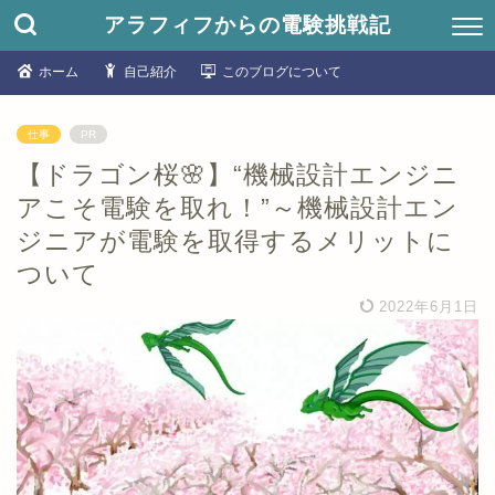
アラフィフからの電験挑戦記
ホーム
自己紹介
このブログについて
仕事
PR
【ドラゴン桜🌸】“機械設計エンジニ
アこそ電験を取れ！”～機械設計エン
ジニアが電験を取得するメリットに
ついて
2022年6月1日