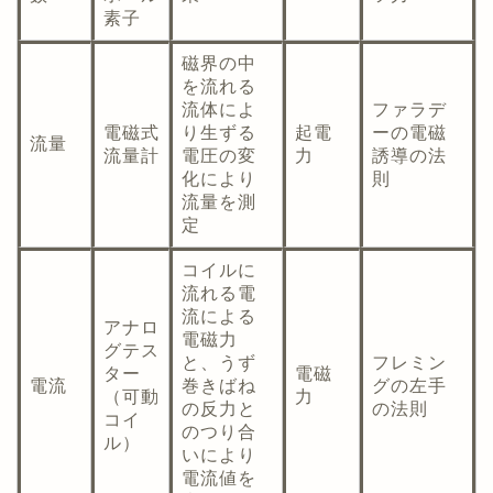
素子
磁界の中
を流れる
流体によ
ファラデ
電磁式
り生ずる
起電
ーの電磁
流量
流量計
電圧の変
力
誘導の法
化により
則
流量を測
定
コイルに
流れる電
流による
アナロ
電磁力
グテス
と、うず
フレミン
ター
電磁
電流
巻きばね
グの左手
（可動
力
の反力と
の法則
コイ
のつり合
ル）
いにより
電流値を