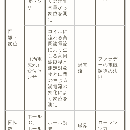
位セン
サの静電
サ
容量から
変位を測
定
距
コイルに
離・
流れる高
変位
周波電流
により生
じる高周
（渦電
ファラデ
波磁界と
流式）
渦電
ーの電磁
測定対象
変位セ
流
誘導の法
物とに間
ンサ
則
の生じる
渦電流の
変化によ
り変位を
測定
ホール
回転
IC、
ホール効
ローレン
磁界
数
ホール
果
ツ力