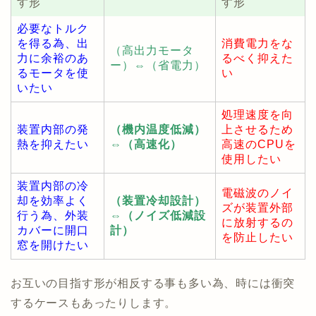
す形
す形
必要なトルク
を得る為、出
消費電力をな
（高
出力モータ
力に余裕のあ
るべく抑えた
ー）⇔（省電力）
るモータを使
い
いたい
処理速度を向
装置内部の発
（機内温度低減）
上させるため
熱を抑えたい
⇔（高速化）
高速のCPUを
使用したい
装置内部の冷
電磁波のノイ
却を効率よく
（装置冷却設計）
ズが装置外部
行う為、外装
⇔（ノイズ低減設
に放射するの
カバーに開口
計）
を防止したい
窓を開けたい
お互いの目指す形が相反する事も多い為、時には衝突
するケースもあったりします。