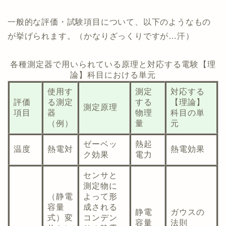
一般的な評価・試験項目について、以下のようなもの
が挙げられます。（かなりざっくりですが…汗）
各種測定器で用いられている原理と対応する電験【理
論】科目における単元
使用す
測定
対応する
評価
る測定
する
【理論】
測定原理
項目
器
物理
科目の単
（例）
量
元
ゼーベッ
熱起
温度
熱電対
熱電効果
ク効果
電力
センサと
測定物に
（静電
よって形
容量
成される
静電
ガウスの
式）変
コンデン
容量
法則