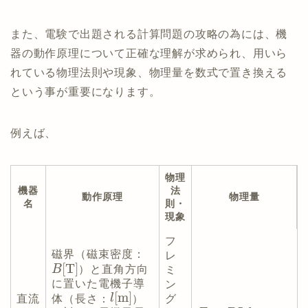
また、電験で出題される計算問題の攻略の為には、機
器の動作原理について正確な理解が求められ、用いら
れている物理法則や現象、物理量を数式で置き換える
という事が重要になります。
例えば、
物理
機器
法
動作原理
物理量
名
則・
現象
フ
磁界（磁束密度：
レ
[
T
]
B
）と直角方向
ミ
に置いた電機子導
ン
[
m
]
体（長さ：
l
）
直流
グ